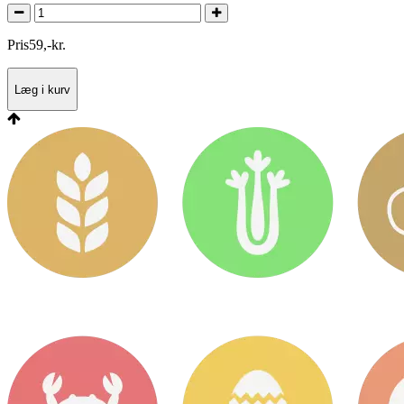
Pris
59
,
-
kr.
Læg i kurv