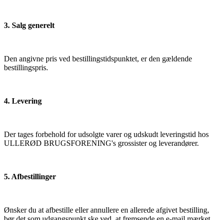
3. Salg generelt
Den angivne pris ved bestillingstidspunktet, er den gældende
bestillingspris.
4. Levering
Der tages forbehold for udsolgte varer og udskudt leveringstid hos
ULLERØD BRUGSFORENING's grossister og leverandører.
5. Afbestillinger
Ønsker du at afbestille eller annullere en allerede afgivet bestilling,
bør det som udgangspunkt ske ved, at fremsende en e-mail mærket