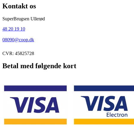
Kontakt os
SuperBrugsen Ullerød
48 20 19 10
08090@coop.dk
CVR: 45825728
Betal med følgende kort