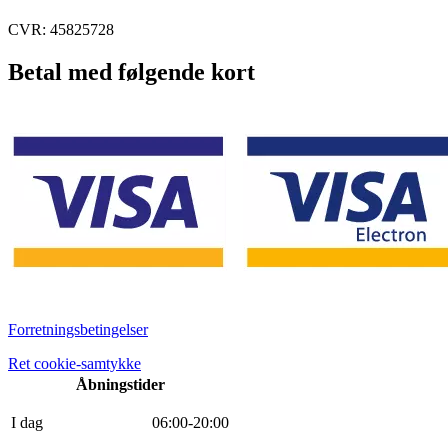
CVR: 45825728
Betal med følgende kort
Forretningsbetingelser
Ret cookie-samtykke
Åbningstider
I dag
0
6
:
0
0
-
20
:
0
0