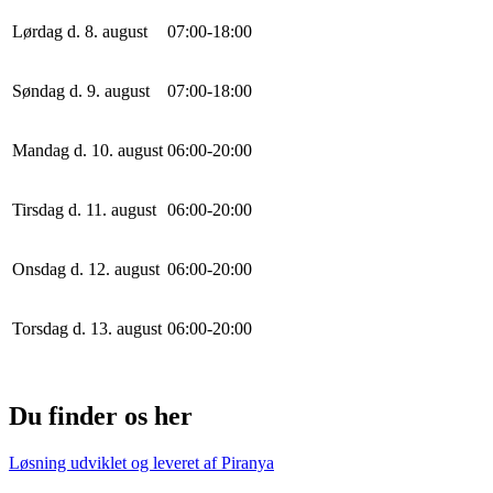
Lørdag d. 8. august
0
7
:
0
0
-
18
:
0
0
Søndag d. 9. august
0
7
:
0
0
-
18
:
0
0
Mandag d. 10. august
0
6
:
0
0
-
20
:
0
0
Tirsdag d. 11. august
0
6
:
0
0
-
20
:
0
0
Onsdag d. 12. august
0
6
:
0
0
-
20
:
0
0
Torsdag d. 13. august
0
6
:
0
0
-
20
:
0
0
Du finder os her
Løsning udviklet og leveret af
Piranya