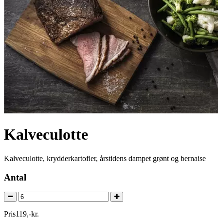
Kalveculotte
Kalveculotte, krydderkartofler, årstidens dampet grønt og bernaise
Antal
Pris
119
,
-
kr.