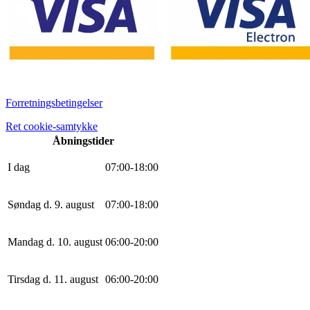
Forretningsbetingelser
Ret cookie-samtykke
Åbningstider
I dag
0
7
:
0
0
-
18
:
0
0
Søndag d. 9. august
0
7
:
0
0
-
18
:
0
0
Mandag d. 10. august
0
6
:
0
0
-
20
:
0
0
Tirsdag d. 11. august
0
6
:
0
0
-
20
:
0
0