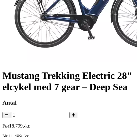
Mustang Trekking Electric 28"
elcykel med 7 gear – Deep Sea
Antal
Før
18.799
,
-
kr.
Nu
11.499
,
-
kr.