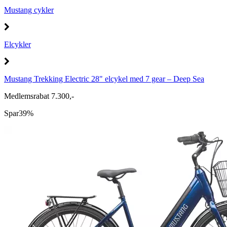
Mustang cykler
Elcykler
Mustang Trekking Electric 28" elcykel med 7 gear – Deep Sea
Medlemsrabat 7.300,-
Spar
39%