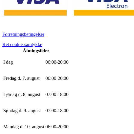
Forretningsbetingelser
Ret cookie-samtykke
Åbningstider
I dag
0
6
:
0
0
-
20
:
0
0
Fredag d. 7. august
0
6
:
0
0
-
20
:
0
0
Lørdag d. 8. august
0
7
:
0
0
-
18
:
0
0
Søndag d. 9. august
0
7
:
0
0
-
18
:
0
0
Mandag d. 10. august
0
6
:
0
0
-
20
:
0
0