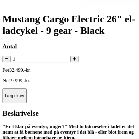
Mustang Cargo Electric 26" el-
ladcykel - 9 gear - Black
Antal
Før
32.499
,
-
kr.
Nu
19.999
,
-
kr.
Læg i kurv
Beskrivelse
"Er I klar på eventyr, unger?" Med to børneseler i ladet er det
nemt at få børnene med på eventyr i det blå - eller blot frem og
tilbage mellem børnehave og hjem.