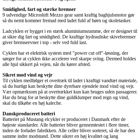
Smidighed, fart og stærke bremser
9 udvendige Microshift Mezzo gear samt kraftig baghjulsmotor gør
så du nemt kommer fremad med ladet fuld af børn og skoletasker.
Ladcyklen er bygget i en stærk aluminiumsramme, der er designet til
at sikre dig fart og smidighed. De kraftige hydrauliske skivebremser
giver bremseevner i top - selv ved fuld last.
Cyklen har et elektrisk system med "power cut off"-løsning, der
sørger for at cyklen ikke accelerer ved skarpe sving. Dermed holdes
alle hjul sikkert på vejen, når du kører afsted.
Sikret mod vind og vejr
Til cyklen medfølger et overtræk til ladet i kraftigt vandtæt materiale,
så du hurtigt kan beskytte dine dyrebare ejendele mod vind og vejr.
Vær opmærksom på at overtrækket kun kan bruges uden passagerer.
Har du brug for at beskytte dine guldklumper mod regn og vind,
skal du tilkøbe en høj kaleche.
Danskproduceret batteri
Batteriet på Mustang elcykler er produceret i Danmark efter de
højeste standarder. Alle batterier bliver gennemtestet i flere timer,
inden de forlader fabrikken. Alle celler bliver sorteret, så de har den
samme indre modstand. Dette sikrer en høj kvalitet og lang