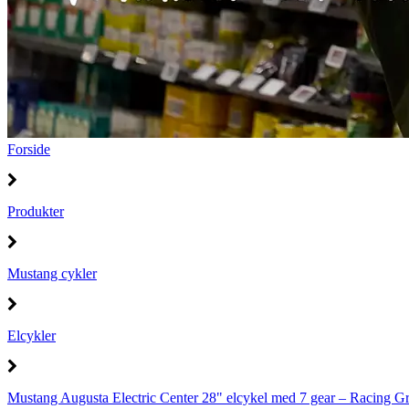
Forside
Produkter
Mustang cykler
Elcykler
Mustang Augusta Electric Center 28" elcykel med 7 gear – Racing G