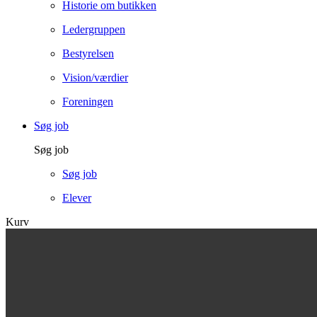
Historie om butikken
Ledergruppen
Bestyrelsen
Vision/værdier
Foreningen
Søg job
Søg job
Søg job
Elever
Kurv