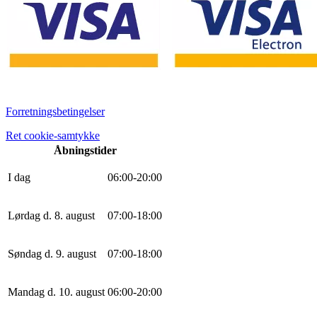
Forretningsbetingelser
Ret cookie-samtykke
Åbningstider
I dag
0
6
:
0
0
-
20
:
0
0
Lørdag d. 8. august
0
7
:
0
0
-
18
:
0
0
Søndag d. 9. august
0
7
:
0
0
-
18
:
0
0
Mandag d. 10. august
0
6
:
0
0
-
20
:
0
0