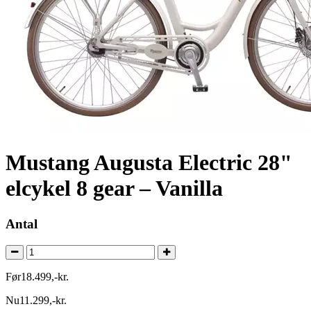
Mustang Augusta Electric 28"
elcykel 8 gear – Vanilla
Antal
Før
18.499
,
-
kr.
Nu
11.299
,
-
kr.