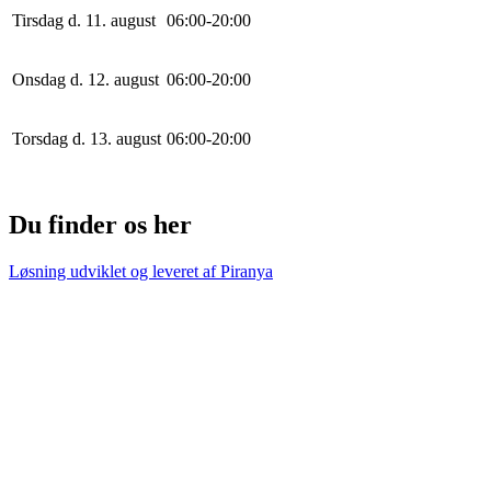
Tirsdag d. 11. august
0
6
:
0
0
-
20
:
0
0
Onsdag d. 12. august
0
6
:
0
0
-
20
:
0
0
Torsdag d. 13. august
0
6
:
0
0
-
20
:
0
0
Du finder os her
Løsning udviklet og leveret af
Piranya