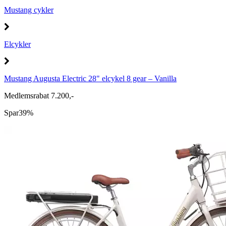
Mustang cykler
Elcykler
Mustang Augusta Electric 28" elcykel 8 gear – Vanilla
Medlemsrabat 7.200,-
Spar
39%