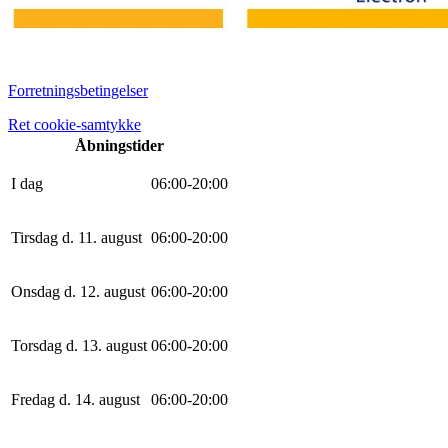
Forretningsbetingelser
Ret cookie-samtykke
Åbningstider
I dag
0
6
:
0
0
-
20
:
0
0
Tirsdag d. 11. august
0
6
:
0
0
-
20
:
0
0
Onsdag d. 12. august
0
6
:
0
0
-
20
:
0
0
Torsdag d. 13. august
0
6
:
0
0
-
20
:
0
0
Fredag d. 14. august
0
6
:
0
0
-
20
:
0
0