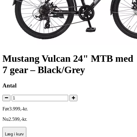
Mustang Vulcan 24" MTB med
7 gear – Black/Grey
Antal
Før
3.999
,
-
kr.
Nu
2.599
,
-
kr.
Læg i kurv