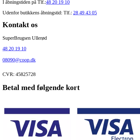
I åbningstiden på Tlf.:
48 20 19 10
Udenfor butikkens åbningstid: Tlf.:
28 49 43 05
Kontakt os
SuperBrugsen Ullerød
48 20 19 10
08090@coop.dk
CVR: 45825728
Betal med følgende kort