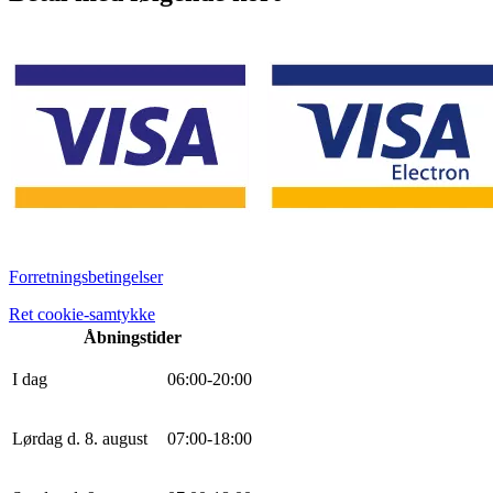
Forretningsbetingelser
Ret cookie-samtykke
Åbningstider
I dag
0
6
:
0
0
-
20
:
0
0
Lørdag d. 8. august
0
7
:
0
0
-
18
:
0
0