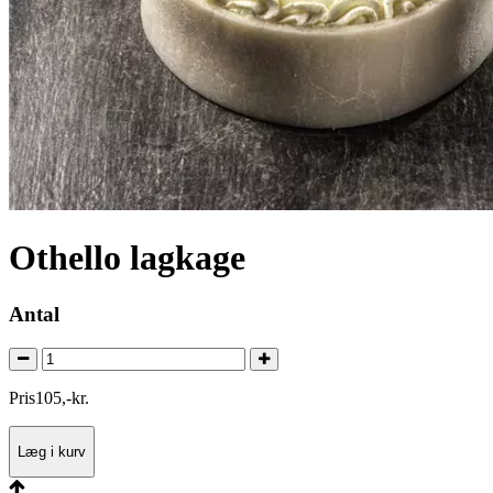
Othello lagkage
Antal
Pris
105
,
-
kr.
Læg i kurv