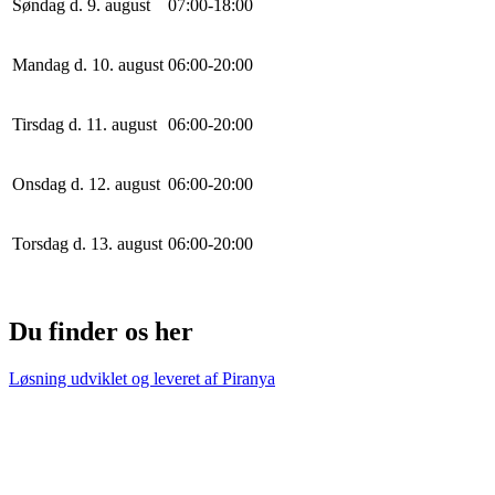
Søndag d. 9. august
0
7
:
0
0
-
18
:
0
0
Mandag d. 10. august
0
6
:
0
0
-
20
:
0
0
Tirsdag d. 11. august
0
6
:
0
0
-
20
:
0
0
Onsdag d. 12. august
0
6
:
0
0
-
20
:
0
0
Torsdag d. 13. august
0
6
:
0
0
-
20
:
0
0
Du finder os her
Løsning udviklet og leveret af
Piranya