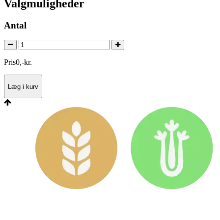
Valgmuligheder
Antal
Pris
0
,
-
kr.
Læg i kurv