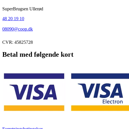
SuperBrugsen Ullerød
48 20 19 10
08090@coop.dk
CVR: 45825728
Betal med følgende kort
Forretningsbetingelser