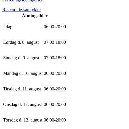
Ret cookie-samtykke
Åbningstider
I dag
0
6
:
0
0
-
20
:
0
0
Lørdag d. 8. august
0
7
:
0
0
-
18
:
0
0
Søndag d. 9. august
0
7
:
0
0
-
18
:
0
0
Mandag d. 10. august
0
6
:
0
0
-
20
:
0
0
Tirsdag d. 11. august
0
6
:
0
0
-
20
:
0
0
Onsdag d. 12. august
0
6
:
0
0
-
20
:
0
0
Torsdag d. 13. august
0
6
:
0
0
-
20
:
0
0