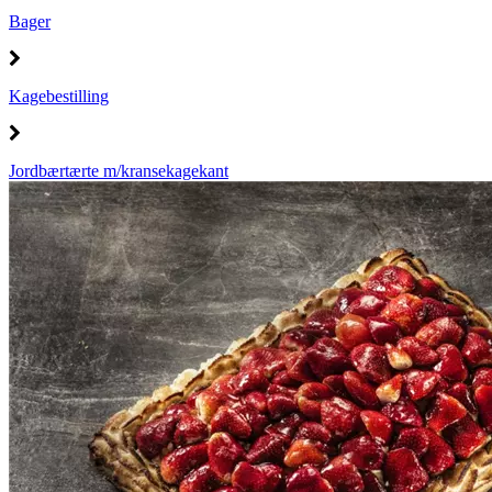
Bager
Kagebestilling
Jordbærtærte m/kransekagekant