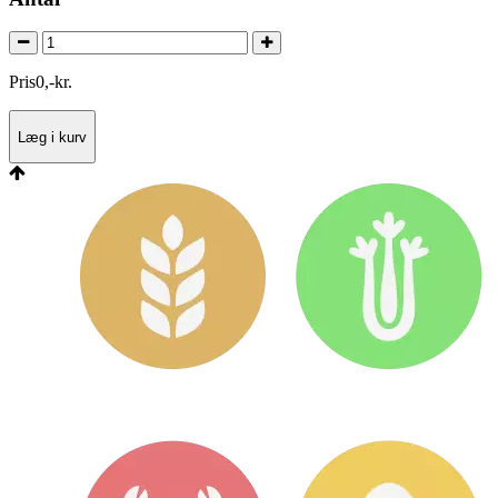
Pris
0
,
-
kr.
Læg i kurv