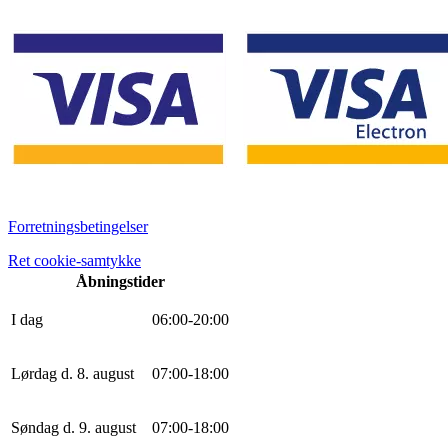
Forretningsbetingelser
Ret cookie-samtykke
Åbningstider
I dag
0
6
:
0
0
-
20
:
0
0
Lørdag d. 8. august
0
7
:
0
0
-
18
:
0
0
Søndag d. 9. august
0
7
:
0
0
-
18
:
0
0