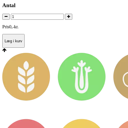
Antal
Pris
0
,
-
kr.
Læg i kurv