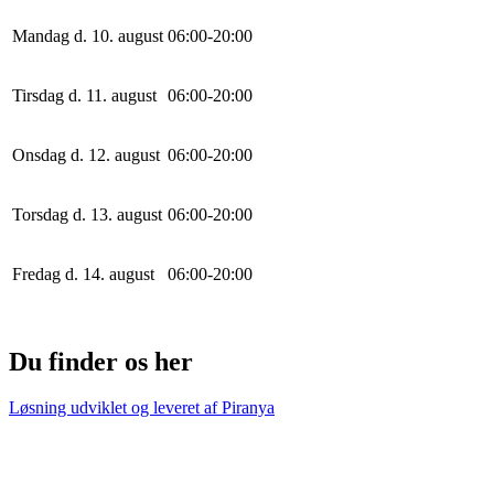
Mandag d. 10. august
0
6
:
0
0
-
20
:
0
0
Tirsdag d. 11. august
0
6
:
0
0
-
20
:
0
0
Onsdag d. 12. august
0
6
:
0
0
-
20
:
0
0
Torsdag d. 13. august
0
6
:
0
0
-
20
:
0
0
Fredag d. 14. august
0
6
:
0
0
-
20
:
0
0
Du finder os her
Løsning udviklet og leveret af
Piranya