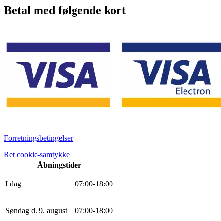
Betal med følgende kort
Forretningsbetingelser
Ret cookie-samtykke
Åbningstider
I dag
0
7
:
0
0
-
18
:
0
0
Søndag d. 9. august
0
7
:
0
0
-
18
:
0
0