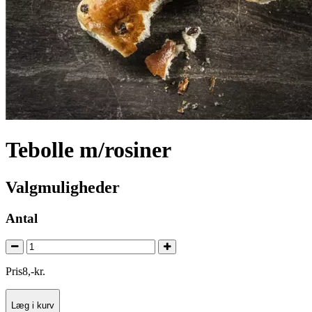
Tebolle m/rosiner
Valgmuligheder
Antal
Pris
8
,
-
kr.
Læg i kurv