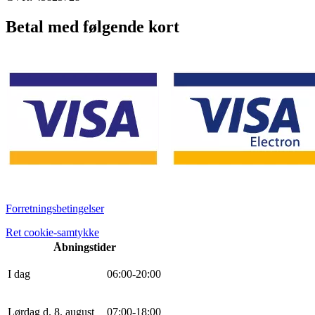
Betal med følgende kort
Forretningsbetingelser
Ret cookie-samtykke
Åbningstider
I dag
0
6
:
0
0
-
20
:
0
0
Lørdag d. 8. august
0
7
:
0
0
-
18
:
0
0