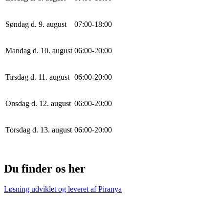
Søndag d. 9. august
0
7
:
0
0
-
18
:
0
0
Mandag d. 10. august
0
6
:
0
0
-
20
:
0
0
Tirsdag d. 11. august
0
6
:
0
0
-
20
:
0
0
Onsdag d. 12. august
0
6
:
0
0
-
20
:
0
0
Torsdag d. 13. august
0
6
:
0
0
-
20
:
0
0
Du finder os her
Løsning udviklet og leveret af
Piranya