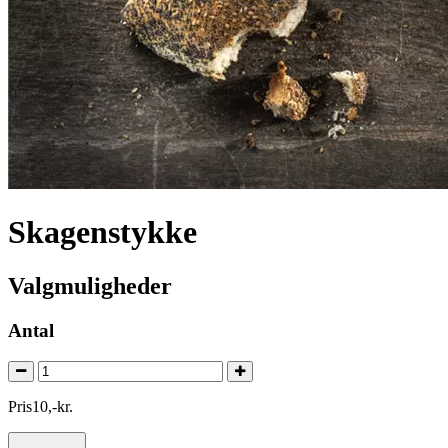
Skagenstykke
Valgmuligheder
Antal
Pris
10
,
-
kr.